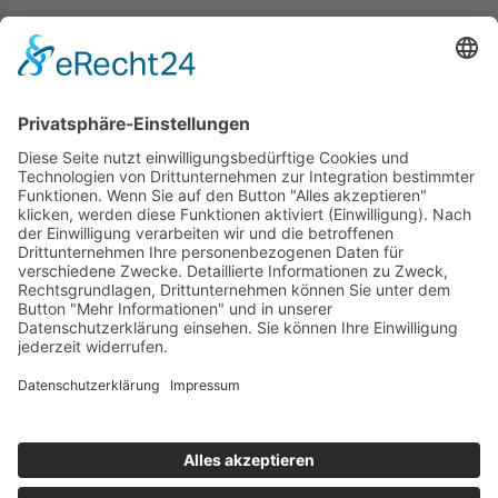
Kontakt
+49 (0) 7044 / 4067
info@prechter-renner.de
Siemensstr. 2
D-71299 Wimsheim
Copyright © Prechter + Renner GmbH, 2024