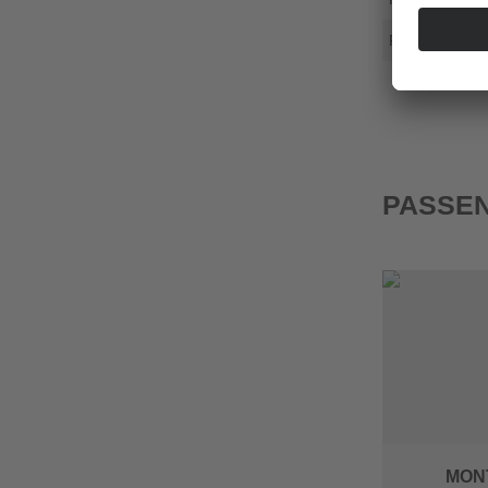
PT-V+ 90
PASSEN
MON