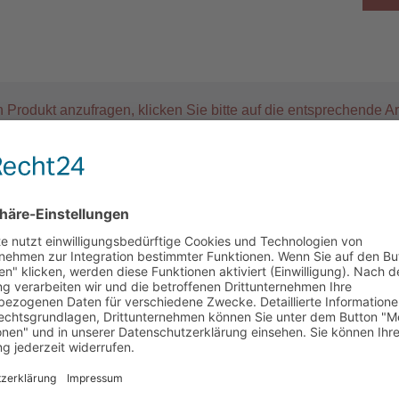
 Produkt anzufragen, klicken Sie bitte auf die entsprechende Ar
.-Nr.: 66-493-A = Typ: PT-V+ 45 - weiße Ringe mit schwarzem Aufdruck 
. Nr.: 66-497-2 = Typ: PT-V+ 90 - rote Ringe mit schwarzem Aufdruck "2"
Art.-Nr.
Art.-Nr.
weiße Ringe
gelbe Ringe
66-498-x
66-490-x
66-495
66-493-x
66-491-x
66-496