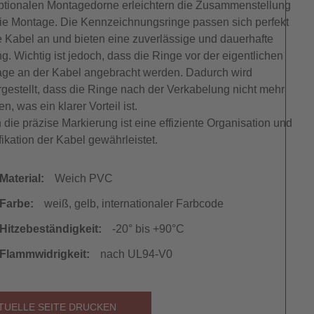
ptionalen Montagedorne erleichtern die Zusammenstellung
ie Montage. Die Kennzeichnungsringe passen sich perfekt
e Kabel an und bieten eine zuverlässige und dauerhafte
g. Wichtig ist jedoch, dass die Ringe vor der eigentlichen
ge an der Kabel angebracht werden. Dadurch wird
rgestellt, dass die Ringe nach der Verkabelung nicht mehr
en, was ein klarer Vorteil ist.
 die präzise Markierung ist eine effiziente Organisation und
ifikation der Kabel gewährleistet.
Material:
Weich PVC
Farbe:
weiß, gelb, internationaler Farbcode
Hitzebeständigkeit:
-20° bis +90°C
Flammwidrigkeit:
nach UL94-V0
TUELLE SEITE DRUCKEN