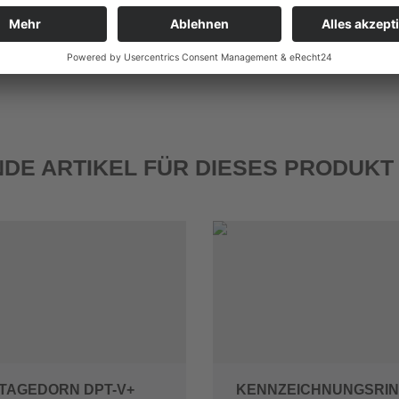
66-494-x
66-492-x
66-497
DE ARTIKEL FÜR DIESES PRODUKT
TAGEDORN DPT-V+
KENNZEICHNUNGSRIN