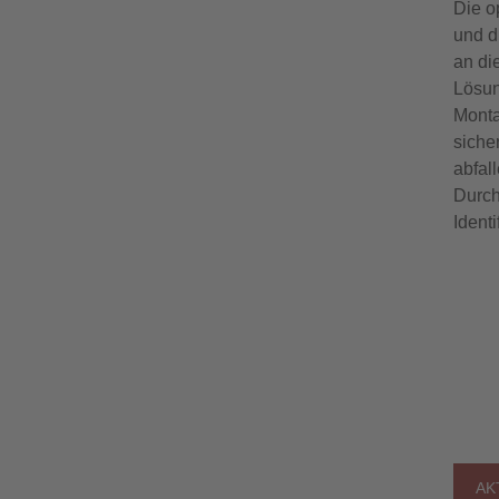
Die o
und d
an di
Lösun
Monta
siche
abfall
Durch
Ident
AK