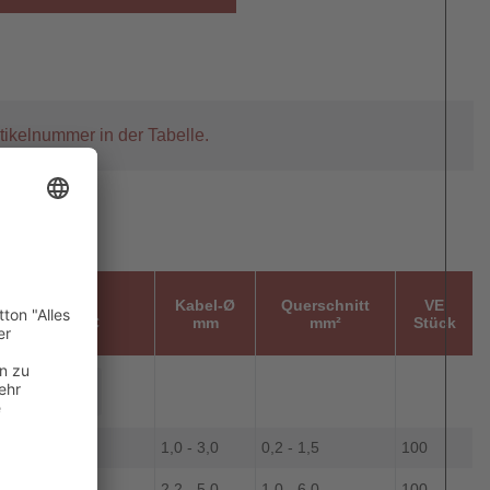
tikelnummer in der Tabelle.
"A"
Art.-Nr.
Kabel-Ø
Querschnitt
VE
Zahlen Int. FC
mm
mm²
Stück
-x
1,0 - 3,0
0,2 - 1,5
100
-x
2,2 - 5,0
1,0 - 6,0
100