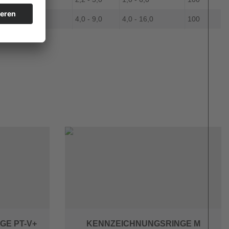
-x
4,0 - 9,0
4,0 - 16,0
100
GE PT-V+
KENNZEICHNUNGSRINGE M