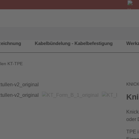
zeichnung
Kabelbündelung - Kabelbefestigung
Werkz
llen KT-TPE
KNIC
Kni
Knick
oder 
TPE i