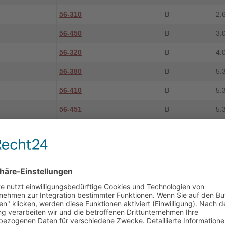
56-310
B
2.
56-450
B
3.
56-320
B
4.
56-380
B
5.
56-410
B
5.
56-451
B
5.
56-461
B
6.
56-459
B
6.
56-350
B
7.
56-340
B
8.
56-360
B
8.
56-390
B
8.