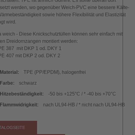
schaften. TPE ist ähnlich Gummi. Es sollte überall dort
setzt werden, wo gegenüber Weich-PVC eine bessere Kälte-
ärmebeständigkeit sowie höhere Flexibilität und Elastizität
gt wird.
ra weich - Diese Knickschutztüllen können sehr einfach mit
en Dreidornzangen montiert werden:
E 387 mit DKP 1 od. DKY 1
E 407 mit DKP 2 od. DKY 2
Material:
TPE (PP/EPDM), halogenfrei
Farbe:
schwarz
Hitzebeständigkeit:
-50 bis +125°C / * -40 bis +70°C
Flammwidrigkeit:
nach UL94-HB / * nicht nach UL94-HB
TALOGSEITE