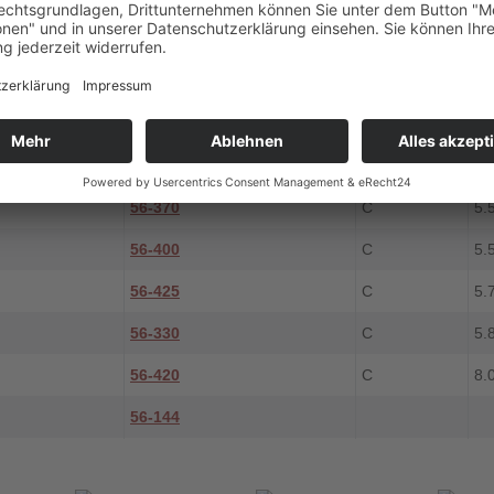
56-430
C
2.
56-440
C
4.
56-490
C
4.
56-491
C
5.
56-370
C
5.
56-400
C
5.
56-425
C
5.
56-330
C
5.
56-420
C
8.
56-144