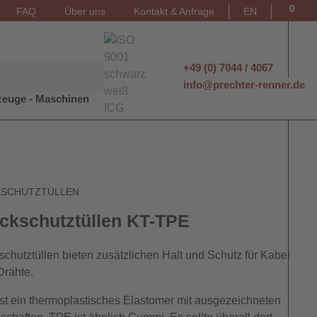
0
FAQ
Über uns
Kontakt & Anfrage
EN
+49 (0) 7044 / 4067
info@prechter-renner.de
euge - Maschinen
KSCHUTZTÜLLEN
ckschutztüllen KT-TPE
schutztüllen bieten zusätzlichen Halt und Schutz für Kabel
Drähte.
st ein thermoplastisches Elastomer mit ausgezeichneten