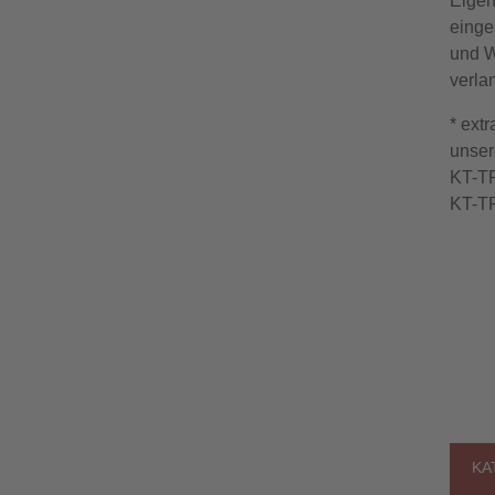
Eigen
einge
und W
verlan
* ext
unser
KT-TP
KT-TP
KA