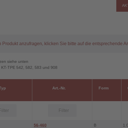
AK
 Produkt anzufragen, klicken Sie bitte auf die entsprechende Ar
izzen siehe unten
p KT-TPE 542, 582, 583 und 908
Typ
Art.-Nr.
Form
56-460
B
1.