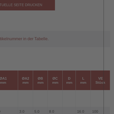
TUELLE SEITE DRUCKEN
tikelnummer in der Tabelle.
ØA1
ØA2
ØB
ØC
D
L
VE
mm
mm
mm
mm
mm
mm
Stück
0
3.0
5.0
8.0
16.0
100