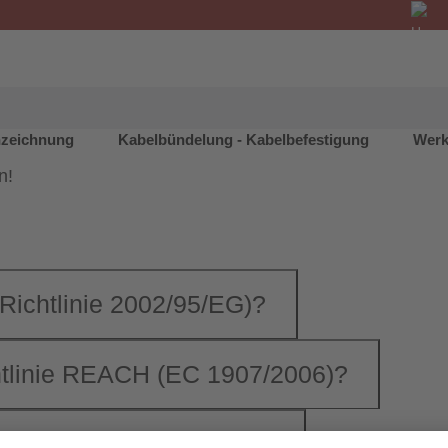
Fragen
nzeichnung
Kabelbündelung - Kabelbefestigung
Werk
ng von häufig gestellten
n!
Richtlinie 2002/95/EG)?
htlinie REACH (EC 1907/2006)?
senden Artikel gefunden.