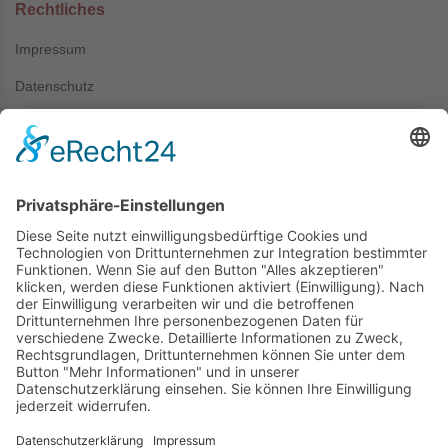
Rechtliches
Impressum
Datenschutz
AGB
Kontakt
+49 (0) 7044 / 4067
info@prechter-renner.de
Siemensstr. 2
D-71299 Wimsheim
Copyright © Prechter + Renner GmbH, 2024