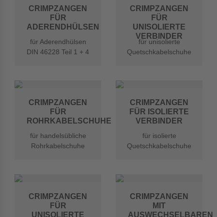
CRIMPZANGEN
CRIMPZANGEN
FÜR
FÜR
ADERENDHÜLSEN
UNISOLIERTE
VERBINDER
für Aderendhülsen
für unisolierte
DIN 46228 Teil 1 + 4
Quetschkabelschuhe
nach DIN 46234 und
Verbinder
CRIMPZANGEN
CRIMPZANGEN
FÜR
FÜR ISOLIERTE
ROHRKABELSCHUHE
VERBINDER
für handelsübliche
für isolierte
Rohrkabelschuhe
Quetschkabelschuhe
nach DIN 46237 und
Verbinder
CRIMPZANGEN
CRIMPZANGEN
FÜR
MIT
UNISOLIERTE
AUSWECHSELBAREN