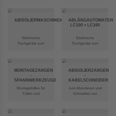
GLW
einem Arbeitsgang
ABISOLIERMASCHINEN
ABLÄNGAUTOMATEN
LC100 + LC160
Elektrische
Elektrische
Tischgeräte zum
Tischgeräte zum
Abisolieren von
Ablängen von Kabeln
Kabeln und Litzen der
und Schläuchen der
Firma GLW
Firma GLW
MONTAGEZANGEN
ABISOLIERZANGEN
-
-
SPANNWERKZEUGE
KABELSCHNEIDER
Montagehilfen für
zum Abisolieren und
Tüllen und
Schneiden von
Kabelbinder
Kabeln