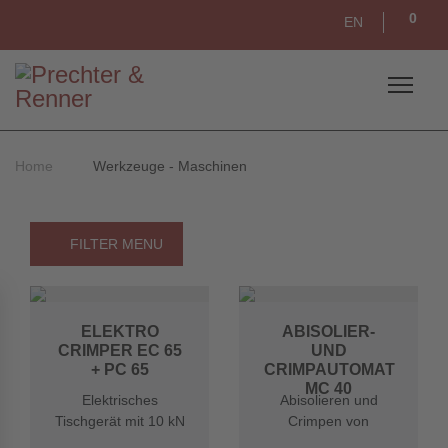
0
EN
Home
Werkzeuge - Maschinen
FILTER MENU
ELEKTRO
ABISOLIER-
CRIMPER EC 65
UND
+ PC 65
CRIMPAUTOMAT
MC 40
Elektrisches
Abisolieren und
Tischgerät mit 10 kN
Crimpen von
Presskraft der Firma
Aderendhülsen in