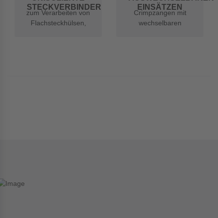
STECKVERBINDER
EINSÄTZEN
zum Verarbeiten von
Crimpzangen mit
Flachsteckhülsen,
wechselbaren
Flachstecker,
Presseinsätzen für
Krallenkabelschuhe
verschiedene
und
Verbinder
Rundsteckverbinder