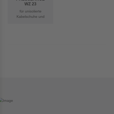
WZ 23
für unisolierte
Kabelschuhe und
Verbinder 16,0 -
25,0mm²