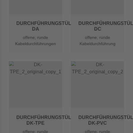
DURCHFÜHRUNGSTÜLLEN
DURCHFÜHRUNGSTÜL
DA
DC
offene, runde
offene, runde
Kabeldurchführungen
Kabeldurchführung
aus Chloropren
mit nicht
Kautschuk (CR)
abgerundeten Kanten
aus CR
DURCHFÜHRUNGSTÜLLEN
DURCHFÜHRUNGSTÜL
DK-TPE
DK-PVC
offene, runde
offene, runde