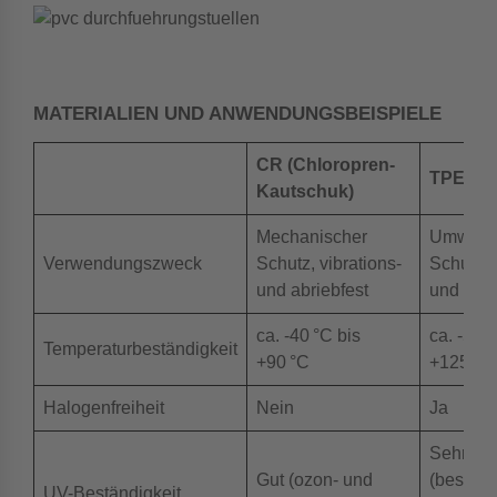
MATERIALIEN UND ANWENDUNGSBEISPIELE
CR (Chloropren-
TPE (P
Kautschuk)
Mechanischer
Umweltf
Verwendungszweck
Schutz, vibrations-
Schutz, f
und abriebfest
und halo
ca. -40 °C bis
ca. -50 °
Temperaturbeständigkeit
+90 °C
+125 °C
Halogenfreiheit
Nein
Ja
Sehr gut
Gut (ozon- und
(besond
UV-Beständigkeit