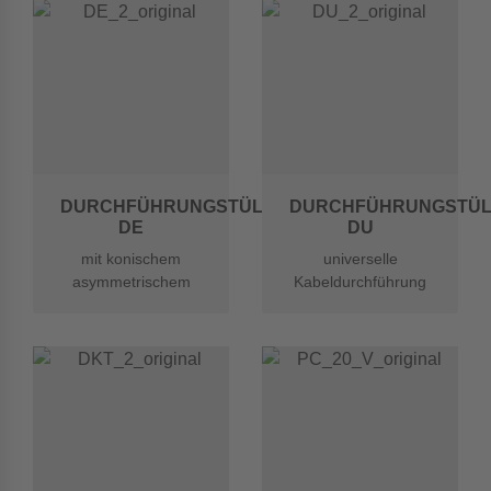
DURCHFÜHRUNGSTÜLLEN
DURCHFÜHRUNGSTÜL
DE
DU
mit konischem
universelle
asymmetrischem
Kabeldurchführung
Bund zur leichteren
für Blechstärken 1-
Einführung in ein
4mm
Blech oder Gehäuse