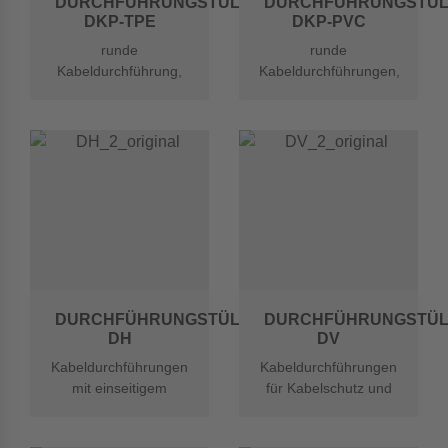
DURCHFÜHRUNGSTÜLLEN
DURCHFÜHRUNGSTÜL
DKP-TPE
DKP-PVC
runde
runde
Kabeldurchführung,
Kabeldurchführungen,
einseitig
einseitig geschlossen
geschlossen mit
mit gelochter
gelochter Membrane
Membrane
aus TPE
DURCHFÜHRUNGSTÜLLEN
DURCHFÜHRUNGSTÜL
DH
DV
Kabeldurchführungen
Kabeldurchführungen
mit einseitigem
für Kabelschutz und
Flansch
Zugentlastung mit
Kabelbindern