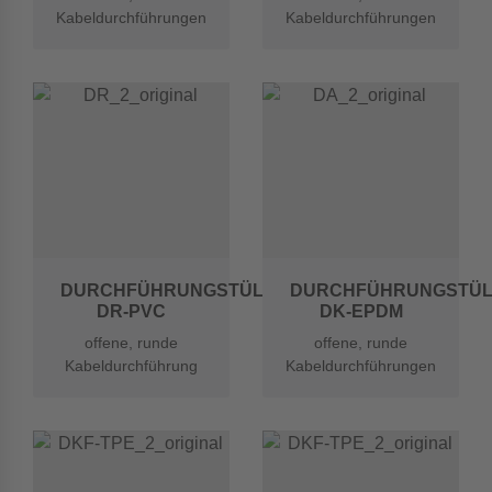
Kabeldurchführungen
Kabeldurchführungen
aus
aus Weich-PVC
Thermoplastischem
Elastomer (TPE)
DURCHFÜHRUNGSTÜLLEN
DURCHFÜHRUNGSTÜL
DR-PVC
DK-EPDM
offene, runde
offene, runde
Kabeldurchführung
Kabeldurchführungen
mit aufgeweitetem
aus EPDM
Loch aus Weich-PVC