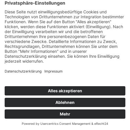
+49 (0) 7044 / 4067
info@prechter-renner.de
Siemensstr. 2
D-71299 Wimsheim
Copyright © Prechter + Renner GmbH, 2024