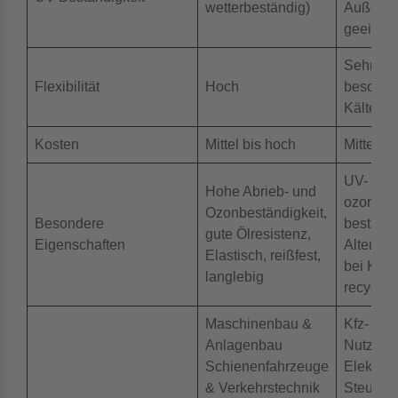
wetterbeständig)
Außenbe
geeignet
Sehr ho
Flexibilität
Hoch
besonde
Kälte
Kosten
Mittel bis hoch
Mittel
UV- und
Hohe Abrieb- und
ozonbes
Ozonbeständigkeit,
Besondere
beständ
gute Ölresistenz,
Eigenschaften
Alterung
Elastisch, reißfest,
bei Kälte
langlebig
recyclin
Maschinenbau &
Kfz- und
Anlagenbau
Nutzfah
Schienenfahrzeuge
Elektron
& Verkehrstechnik
Steueru