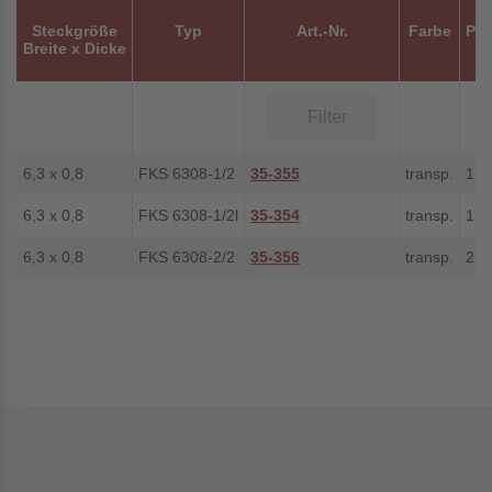
Steckgröße
Typ
Art.-Nr.
Farbe
Pol
Breite x Dicke
6,3 x 0,8
FKS 6308-1/2
35-355
transp.
1 / 
6,3 x 0,8
FKS 6308-1/2l
35-354
transp.
1 / 
6,3 x 0,8
FKS 6308-2/2
35-356
transp.
2 / 