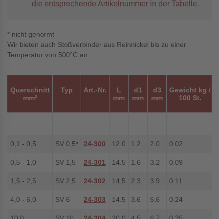
die entsprechende Artikelnummer in der Tabelle.
* nicht genormt
Wir bieten auch Stoßverbinder aus Reinnickel bis zu einer
Temperatur von 500°C an.
Querschnitt
Typ
Art.-Nr.
L
d1
d3
Gewicht kg /
mm²
mm
mm
mm
100 St.
0,1 - 0,5
SV 0,5*
24-300
12.0
1.2
2.0
0.02
0,5 - 1,0
SV 1,5
24-301
14.5
1.6
3.2
0.09
1,5 - 2,5
SV 2,5
24-302
14.5
2.3
3.9
0.11
4,0 - 6,0
SV 6
24-303
14.5
3.6
5.6
0.24
10.0
SV 10
24-304
20.0
4.5
6.7
0.35