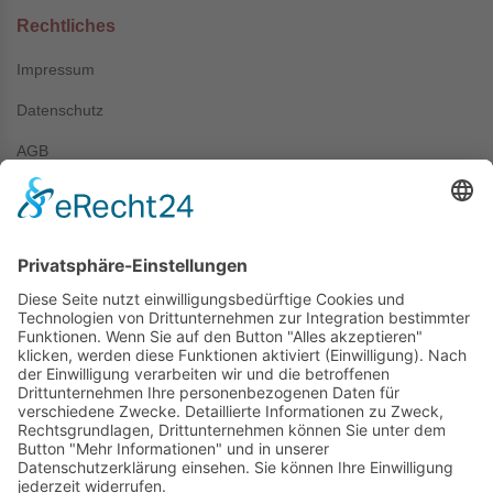
Rechtliches
Impressum
Datenschutz
AGB
Kontakt
+49 (0) 7044 / 4067
info@prechter-renner.de
Siemensstr. 2
D-71299 Wimsheim
Copyright © Prechter + Renner GmbH, 2024