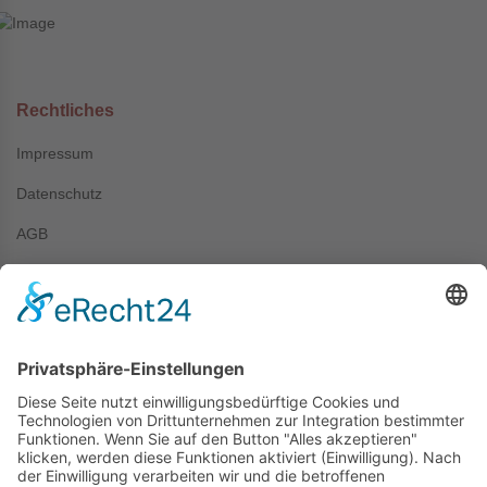
Rechtliches
Impressum
Datenschutz
AGB
Kontakt
+49 (0) 7044 / 4067
info@prechter-renner.de
Siemensstr. 2
D-71299 Wimsheim
Copyright © Prechter + Renner GmbH, 2024