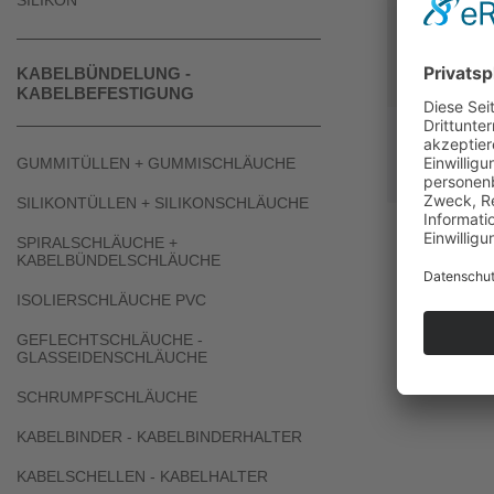
SILIKON
KABELBÜNDELUNG -
KABELBEFESTIGUNG
CR
GUMMITÜLLEN + GUMMISCHLÄUCHE
SILIKONTÜLLEN + SILIKONSCHLÄUCHE
SPIRALSCHLÄUCHE +
KABELBÜNDELSCHLÄUCHE
ISOLIERSCHLÄUCHE PVC
GEFLECHTSCHLÄUCHE -
GLASSEIDENSCHLÄUCHE
SCHRUMPFSCHLÄUCHE
KABELBINDER - KABELBINDERHALTER
KABELSCHELLEN - KABELHALTER