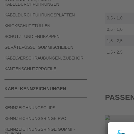
KABELDURCHFÜHRUNGEN
KABELDURCHFÜHRUNGSPLATTEN
0,5 - 1,0
KNICKSCHUTZTÜLLEN
0,5 - 1,0
SCHUTZ- UND ENDKAPPEN
1,5 - 2,5
GERÄTEFÜSSE, GUMMISCHEIBEN
1,5 - 2,5
KABELVERSCHRAUBUNGEN, ZUBEHÖR
KANTENSCHUTZPROFILE
KABELKENNZEICHNUNGEN
PASSEN
KENNZEICHNUNGSCLIPS
KENNZEICHNUNGSRINGE PVC
KENNZEICHNUNGSRINGE GUMMI -