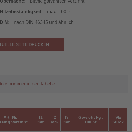
Oberfläche:
blank, galvanisch verzinnt
Hitzebeständigkeit:
max. 100 °C
DIN:
nach DIN 46345 und ähnlich
TUELLE SEITE DRUCKEN
tikelnummer in der Tabelle.
Art.-Nr.
l1
l2
l3
Gewicht kg /
VE
sing verzinnt
mm
mm
mm
100 St.
Stück