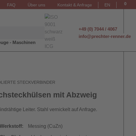
0
FAQ
Über uns
Kontakt & Anfrage
EN
+49 (0) 7044 / 4067
info@prechter-renner.de
uge - Maschinen
OLIERTE STECKVERBINDER
chsteckhülsen mit Abzweig
indrähtige Leiter. Stahl vernickelt auf Anfrage.
Werkstoff:
Messing (CuZn)