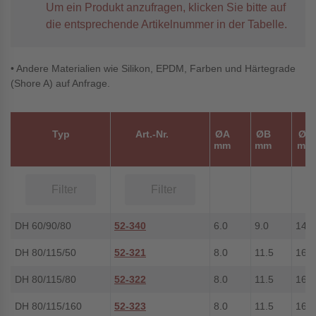
Um ein Produkt anzufragen, klicken Sie bitte auf
die entsprechende Artikelnummer in der Tabelle.
• Andere Materialien wie Silikon, EPDM, Farben und Härtegrade
(Shore A) auf Anfrage.
Typ
Art.-Nr.
ØA
ØB
ØC
mm
mm
mm
DH 60/90/80
52-340
6.0
9.0
14.0
DH 80/115/50
52-321
8.0
11.5
16.0
DH 80/115/80
52-322
8.0
11.5
16.0
DH 80/115/160
52-323
8.0
11.5
16.0