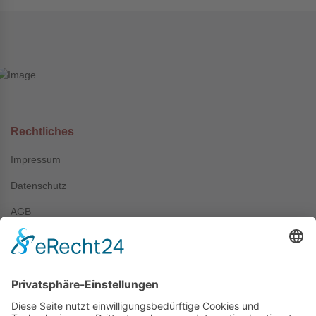
Rechtliches
Impressum
Datenschutz
AGB
Kontakt
+49 (0) 7044 / 4067
info@prechter-renner.de