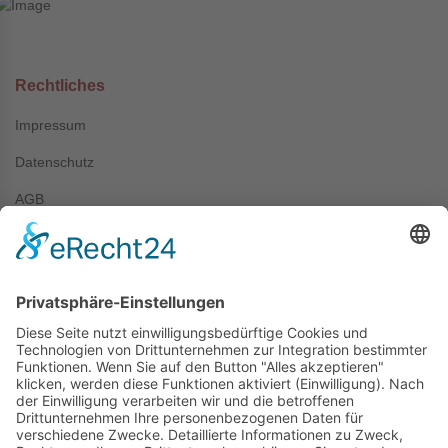
Rechtliches
Impressum
Datenschutz
AGB
Kontakt
+49 (0) 7044 / 4067
info@prechter-renner.de
Siemensstr. 2
D-71299 Wimsheim
Copyright © Prechter + Renner GmbH, 2024