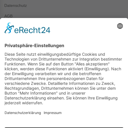
Datenschutz
AGB
Kontakt
+49 (0) 7044 / 4067
info@prechter-renner.de
Siemensstr. 2
D-71299 Wimsheim
Copyright © Prechter + Renner GmbH, 2024