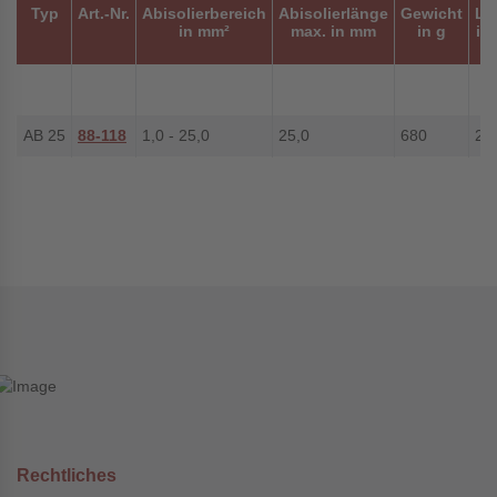
Typ
Art.-Nr.
Abisolierbereich
Abisolierlänge
Gewicht
Lä
in mm²
max. in mm
in g
in
AB 25
88-118
1,0 - 25,0
25,0
680
25
Rechtliches