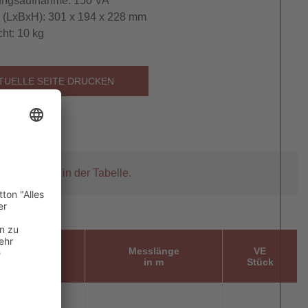
ungsaufnahme: 150 VA
(LxBxH): 301 x 194 x 228 mm
ht: 10 kg
TUELLE SEITE DRUCKEN
tikelnummer in der Tabelle.
 Kabel-Ø
Messlänge
VE
in mm
in m
Stück