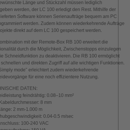
ewünschte Länge und Stückzahl müssen lediglich
geben werden, der LC 100 erledigt den Rest. Mithilfe der
lieferten Software können Serienaufträge bequem am PC
ogrammiert werden. Zudem können wiederkehrende Aufträge
rojekte direkt auf dem LC 100 gespeichert werden.
ombination mit der Remote-Box RB 100 erweitert die
ionalität durch die Möglichkeit, Zwischenstopps einzulegen
ie Schneidfunktion zu deaktivieren. Die RB 100 ermöglicht
 schnellen und direkten Zugriff auf alle wichtigen Funktionen.
Simply mode" erleichtert zudem wiederkehrende
idevorgänge für eine noch effizientere Nutzung.
NISCHE DATEN:
idleistung feindrähtig: 0.08–10 mm²
Kabeldurchmesser: 8 mm
änge: 2 mm-1.000 m
hubgeschwindigkeit: 0.04-0.5 m/sec
nschluss: 100-240 VAC