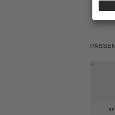
LC 100
PASSEN
RE