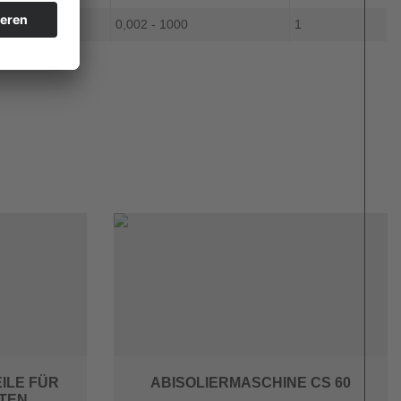
0,002 - 1000
1
ILE FÜR
ABISOLIERMASCHINE CS 60
TEN