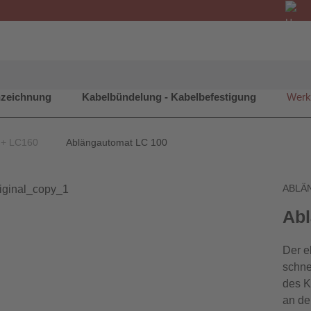
nzeichnung
Kabelbündelung - Kabelbefestigung
Werk
 + LC160
Ablängautomat LC 100
ABLÄ
Abl
Der e
schne
des K
an de