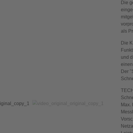
Die g
einge
mitge
vorpr
als P
Die K
Funkt
und d
einen
Der "
Schne
TECH
Schne
Max. 
Messl
Vorsc
Netza