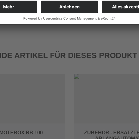
88-665
0,08 - 10,0
8,0
DE ARTIKEL FÜR DIESES PRODUKT
MOTEBOX RB 100
ZUBEHÖR - ERSATZTE
ABLÄNGAUTOMA