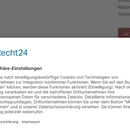
Leist
Maße 
Gewic
AK
 Produkt anzufragen, klicken Sie bitte auf die entsprechende Ar
Art.-Nr.
Querschnitt
max.
in mm²