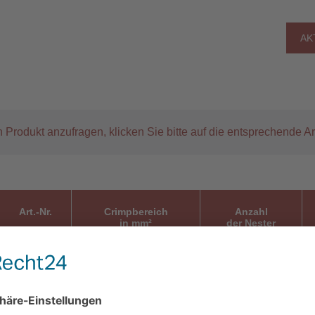
AK
 Produkt anzufragen, klicken Sie bitte auf die entsprechende Ar
Art.-Nr.
Crimpbereich
Anzahl
in mm²
der Nester
88-246
0,5 - 2,5
2
B