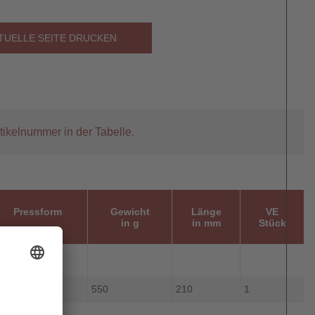
TUELLE SEITE DRUCKEN
tikelnummer in der Tabelle.
Pressform
Gewicht
Länge
VE
in g
in mm
Stück
-Crimp
550
210
1