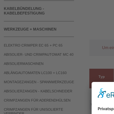
KABELBÜNDELUNG -
KABELBEFESTIGUNG
WERKZEUGE + MASCHINEN
ELEKTRO CRIMPER EC 65 + PC 65
Um ein
ABISOLIER- UND CRIMPAUTOMAT MC 40
ABISOLIERMASCHINEN
ABLÄNGAUTOMATEN LC100 + LC160
Typ
MONTAGEZANGEN - SPANNWERKZEUGE
ABISOLIERZANGEN - KABELSCHNEIDER
CRIMPZANGEN FÜR ADERENDHÜLSEN
WZ 44
CRIMPZANGEN FÜR UNISOLIERTE
VERBINDER