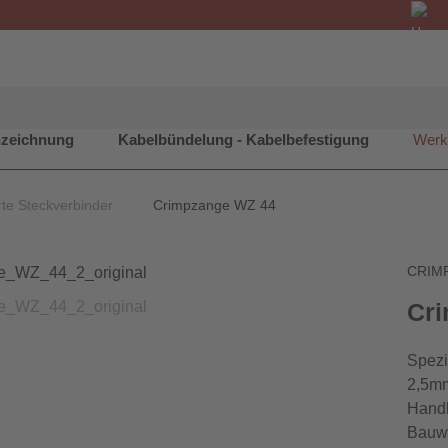
nzeichnung
Kabelbündelung - Kabelbefestigung
Werk
rte Steckverbinder
Crimpzange WZ 44
CRIM
Cr
Spezi
2,5mm
Handl
Bauwe