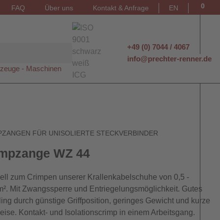
0
FAQ
Über uns
Kontakt & Anfrage
EN
+49 (0) 7044 / 4067
info@prechter-renner.de
zeuge - Maschinen
PZANGEN FÜR UNISOLIERTE STECKVERBINDER
impzange WZ 44
ell zum Crimpen unserer Krallenkabelschuhe von 0,5 -
². Mit Zwangssperre und Entriegelungsmöglichkeit. Gutes
ing durch günstige Griffposition, geringes Gewicht und kurze
ise. Kontakt- und Isolationscrimp in einem Arbeitsgang.