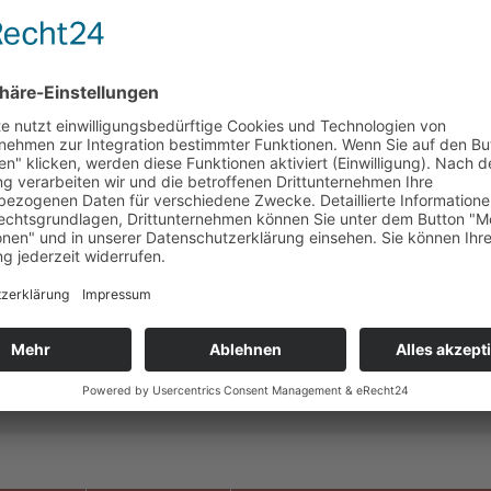
hochw
TECH
Max. 
Netza
Leist
Druck
AK
 Produkt anzufragen, klicken Sie bitte auf die entsprechende Ar