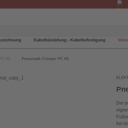
nzeichnung
Kabelbündelung - Kabelbefestigung
Werk
 PC 65
Pneumatik Crimper PC 65
ELEKT
Pne
Der p
eigne
Fußsc
frei 