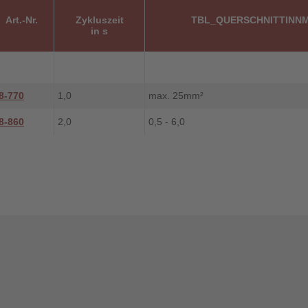
Art.-Nr.
Zykluszeit
TBL_QUERSCHNITTINN
in s
8-770
1,0
max. 25mm²
8-860
2,0
0,5 - 6,0