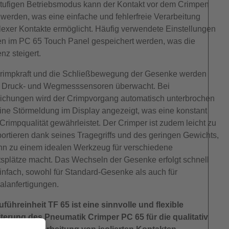
tufigen Betriebsmodus kann der Kontakt vor dem Crimpen
rt werden, was eine einfache und fehlerfreie Verarbeitung
exer Kontakte ermöglicht. Häufig verwendete Einstellungen
n im PC 65 Touch Panel gespeichert werden, was die
enz steigert.
rimpkraft und die Schließbewegung der Gesenke werden
 Druck- und Wegmesssensoren überwacht. Bei
chungen wird der Crimpvorgang automatisch unterbrochen
ine Störmeldung im Display angezeigt, was eine konstant
Crimpqualität gewährleistet. Der Crimper ist zudem leicht zu
portieren dank seines Tragegriffs und des geringen Gewichts,
hn zu einem idealen Werkzeug für verschiedene
tsplätze macht. Das Wechseln der Gesenke erfolgt schnell
infach, sowohl für Standard-Gesenke als auch für
alanfertigungen.
uführeinheit TF 65 ist eine sinnvolle und flexible
terung des Pneumatik Crimper PC 65 für die qualitativ