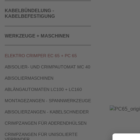
KABELBÜNDELUNG -
KABELBEFESTIGUNG
WERKZEUGE + MASCHINEN
ELEKTRO CRIMPER EC 65 + PC 65
ABISOLIER- UND CRIMPAUTOMAT MC 40
ABISOLIERMASCHINEN
ABLÄNGAUTOMATEN LC100 + LC160
MONTAGEZANGEN - SPANNWERKZEUGE
ABISOLIERZANGEN - KABELSCHNEIDER
CRIMPZANGEN FÜR ADERENDHÜLSEN
CRIMPZANGEN FÜR UNISOLIERTE
VERBINDER