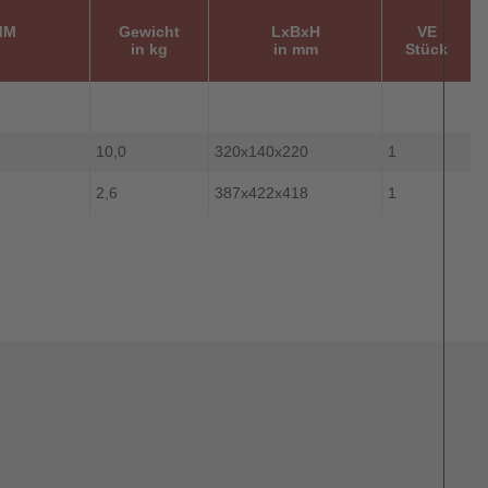
MM
Gewicht
LxBxH
VE
in kg
in mm
Stück
10,0
320x140x220
1
2,6
387x422x418
1