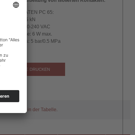
ertige Verarbeitung von isolierten Kontakten.
NISCHE DATEN PC 65:
Presskraft: 15 kN
nschluss: 110-240 VAC
ungsaufnahme: 6 W max.
luftanschluss: 5 bar/0.5 MPa
TUELLE SEITE DRUCKEN
tikelnummer in der Tabelle.