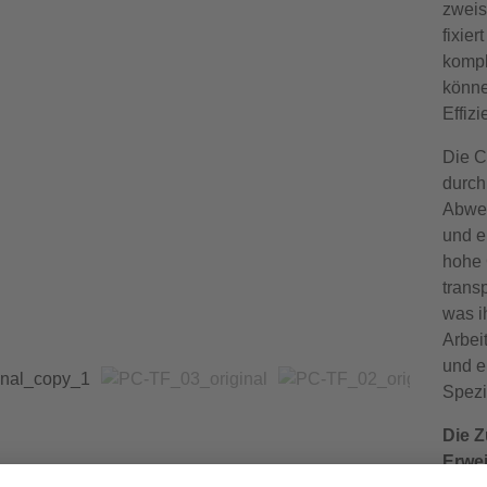
zweis
fixie
kompl
könne
Effizi
Die C
durch
Abwei
und e
hohe 
trans
was i
Arbei
und e
Spezi
Die Z
Erwei