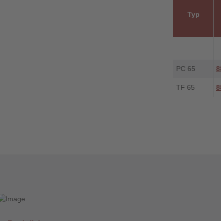
Typ
PC 65
8
TF 65
8